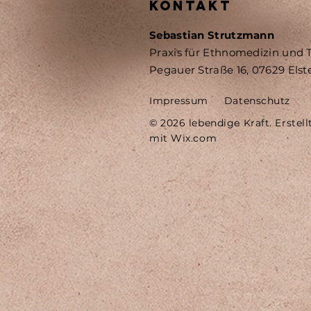
KONTAKT
Sebastian Strutzmann
Praxis für Ethnomedizin und
Pegauer Straße 16, 07629 Els
Impressum
Datenschutz
© 2026 lebendige Kraft. Erstell
mit
Wix.com