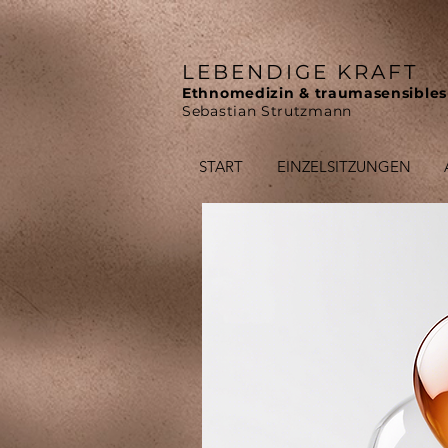
LEBENDIGE KRAFT
Ethnomedizin & traumasensibles
Sebastian Strutzmann
START
EINZELSITZUNGEN