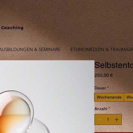
 Coaching
AUSBILDUNGEN & SEMINARE
ETHNOMEDIZIN & TRAUMAAR
Selbstent
Preis
250,00 €
Dauer
*
Wochenende
Wo
Anzahl
*