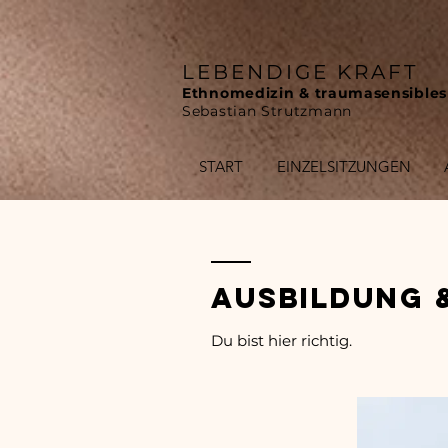
LEBENDIGE KRAFT
Ethnomedizin & traumasensibles
Sebastian Strutzmann
START
EINZELSITZUNGEN
Ausbildung 
Du bist hier richtig.