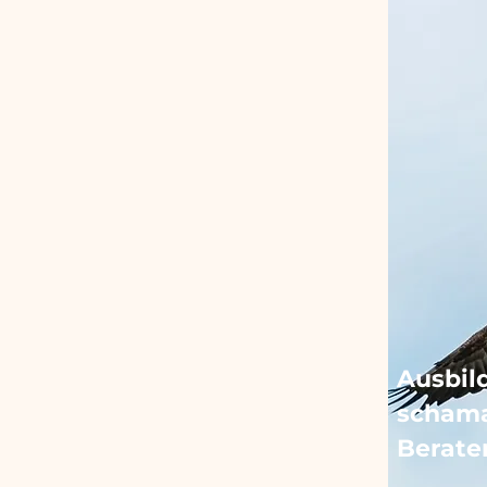
Ausbi
schama
Berate