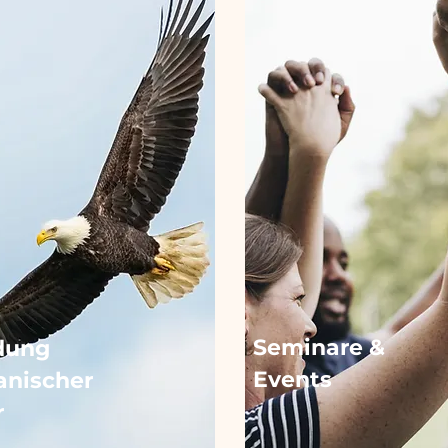
Seminare &
ldung
Events
nischer
r