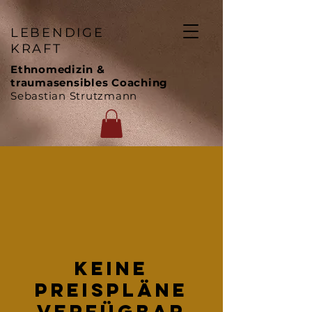
LEBENDIGE
KRAFT
Ethnomedizin &
traumasensibles Coaching
Sebastian Strutzmann
Keine
Preispläne
verfügbar