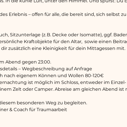
s. In die kühle Luft, unter den Himmel. Und spürst: Du b
es Erlebnis – offen für alle, die bereit sind, sich selbst 
ch, Sitzunterlage (z. B. Decke oder Isomatte), ggf. Bade
sönliche Kraftobjekte für den Altar,  sowie einen Beit
ir zusätzlich eine Kleinigkeit für dein Mittagessen mit. 
am Abend gegen 23:00.
gsdetails – Wegbeschreibung auf Anfrage
ch nach eigenem Können und Wollen 80-120€ 
ernachtung ist möglich im Schloss, entweder im Einzel-
em Zelt oder Camper. Abreise am gleichen Abend ist na
f diesem besonderen Weg zu begleiten.
ner & Coach für Traumaarbeit