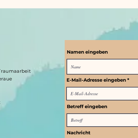
Namen eingeben
 Traumaarbeit
teraue
E-Mail-Adresse eingeben
t
Betreff eingeben
Nachricht