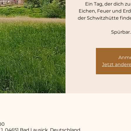
Ein Tag, der dich zu
Eichen, Feuer und Erde
der Schwitzhütte find
Spürbar.
Anme
Jetzt ander
:00
 1, 04651 Bad Lausick, Deutschland