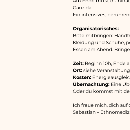
Am Ende trittst du hinau
Ganz da.
Ein intensives, berührend
Organisatorisches:
Bitte mitbringen: Handtu
Kleidung und Schuhe, per
Essen am Abend. Bringe d
Zeit:
 Beginn 10h, Ende 
Ort:
 siehe Veranstaltun
Kosten:
 Energieausglei
Übernachtung: 
Eine Üb
Oder du kommst mit dein
Ich freue mich, dich au
Sebastian – Ethnomedizi