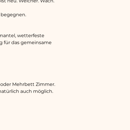
ist neu. Weicher. Wach. 
zu begegnen.
mantel, wetterfeste 
rag für das gemeinsame 
 oder Mehrbett Zimmer. 
türlich auch möglich.  